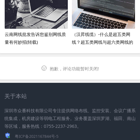
云南网线批发告诉您鉴别网线质
（汉昇线缆）-什么是超五类网
量有何妙招(转载)
线？超五类网线与超六类网线的
区别是什么？(转载)
抱歉，评论功能暂时关闭!
关于本站
深圳市众番科技有限公司专注提供网络布线、监控安装、会议广播系
统集成，机房建设等弱电工程服务。业务覆盖深圳罗湖、福田、南山
等区域，服务热线：0755-2237-2963。
粤ICP备2021167844号-5