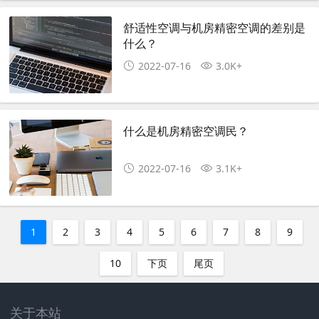
舒适性空调与机房精密空调的差别是
什么？
2022-07-16
3.0K+
什么是机房精密空调民？
2022-07-16
3.1K+
1
2
3
4
5
6
7
8
9
10
下页
尾页
关于本站