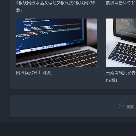
4根线网线水晶头做法(8根只接4根联网)(转
购线网告诉你如
载)
网线优劣对比 评测
云南网线批发告
(转载)
抱歉